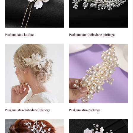
Peakaunistus kuldne
Peakaunistus-hõbedane pärlitega
Peakaunistus-hõbedane lilledega
Peakaunistus-pärlitega