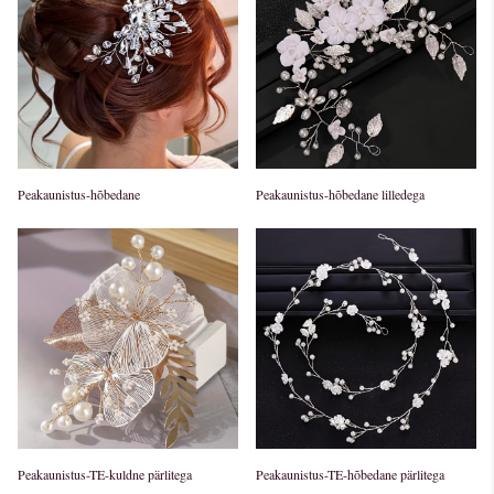
Peakaunistus-hõbedane
Peakaunistus-hõbedane lilledega
Peakaunistus-TE-kuldne pärlitega
Peakaunistus-TE-hõbedane pärlitega