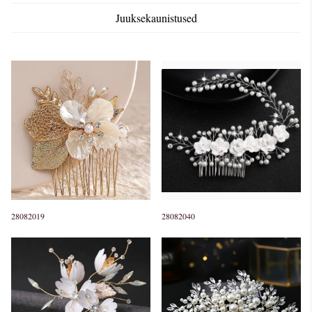
Juuksekaunistused
28082019
28082040