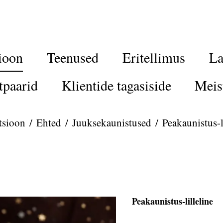
ioon
Teenused
Eritellimus
La
tpaarid
Klientide tagasiside
Meis
tsioon
/
Ehted
/
Juuksekaunistused
/
Peakaunistus-l
Peakaunistus-lilleline