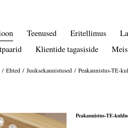
ioon
Teenused
Eritellimus
La
tpaarid
Klientide tagasiside
Meis
/
Ehted
/
Juuksekaunistused
/
Peakaunistus-TE-kul
Peakaunistus-TE-kuldne