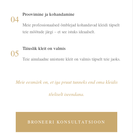
Proovimine ja kohandamine
04
Meie professionaalsed õmblejad kohandavad kleidi täpselt
teie mõõtude järgi – et see istuks ideaalselt.
Täiuslik kleit on valmis
05
Teie ainulaadne unistuste kleit on valmis täpselt teie jaoks.
Meie eesmärk on, et iga pruut tunneks end oma kleidis
tõeliselt iseendana.
BRONEERI KONSULTATSIOON