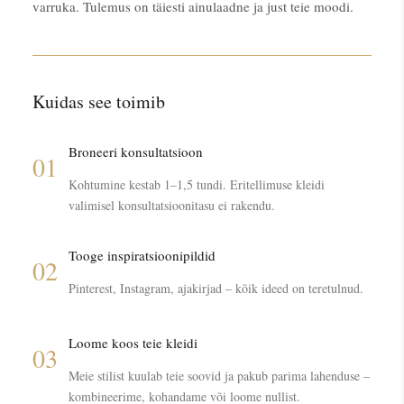
varruka. Tulemus on täiesti ainulaadne ja just teie moodi.
Kuidas see toimib
Broneeri konsultatsioon
01
Kohtumine kestab 1–1,5 tundi. Eritellimuse kleidi
valimisel konsultatsioonitasu ei rakendu.
Tooge inspiratsioonipildid
02
Pinterest, Instagram, ajakirjad – kõik ideed on teretulnud.
Loome koos teie kleidi
03
Meie stilist kuulab teie soovid ja pakub parima lahenduse –
kombineerime, kohandame või loome nullist.