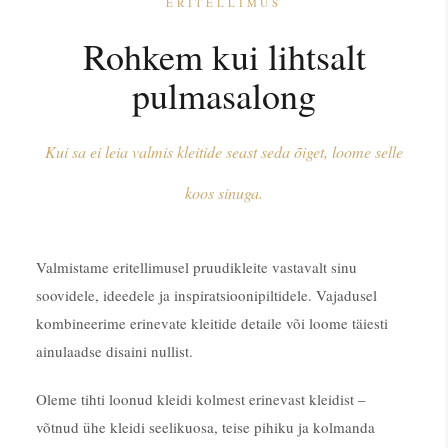
ERITELLIMUS
Rohkem kui lihtsalt
pulmasalong
Kui sa ei leia valmis kleitide seast seda õiget, loome selle
koos sinuga.
Valmistame eritellimusel pruudikleite vastavalt sinu
soovidele, ideedele ja inspiratsioonipiltidele. Vajadusel
kombineerime erinevate kleitide detaile või loome täiesti
ainulaadse disaini nullist.
Oleme tihti loonud kleidi kolmest erinevast kleidist –
võtnud ühe kleidi seelikuosa, teise pihiku ja kolmanda