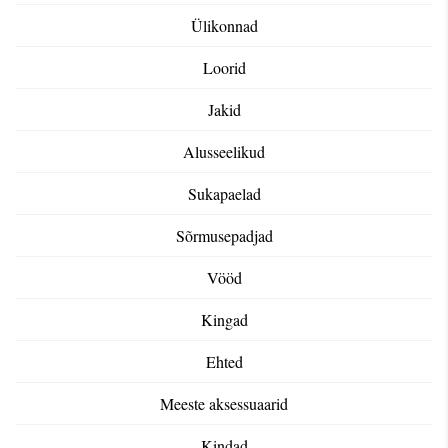
Ülikonnad
Loorid
Jakid
Alusseelikud
Sukapaelad
Sõrmusepadjad
Vööd
Kingad
Ehted
Meeste aksessuaarid
Kindad