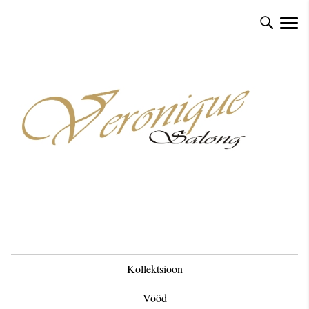
Kollektsioon
Vööd