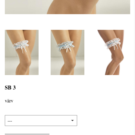
SB 3
värv