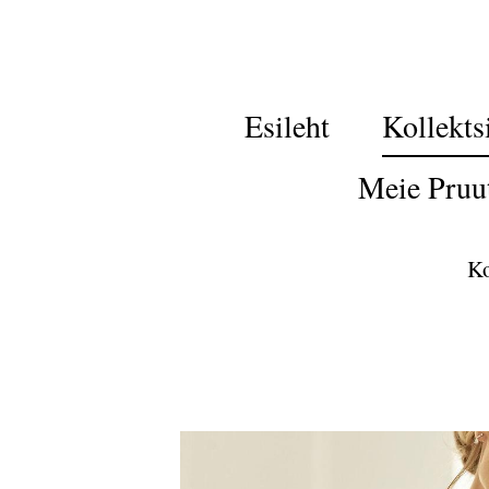
Esileht
Kollekts
Meie Pruu
Ko