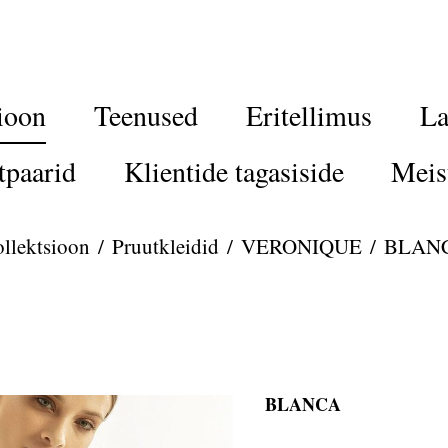
ioon
Teenused
Eritellimus
La
tpaarid
Klientide tagasiside
Meis
llektsioon
/
Pruutkleidid
/
VERONIQUE
/
BLAN
BLANCA