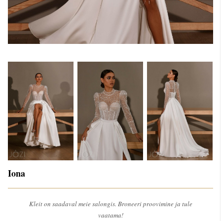
Iona
Kleit on saadaval meie salongis. Broneeri proovimine ja tule
vaatama!