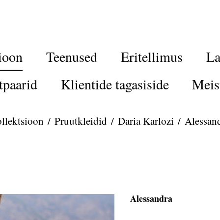
ioon
Teenused
Eritellimus
La
tpaarid
Klientide tagasiside
Meis
llektsioon
/
Pruutkleidid
/
Daria Karlozi
/
Alessan
Alessandra