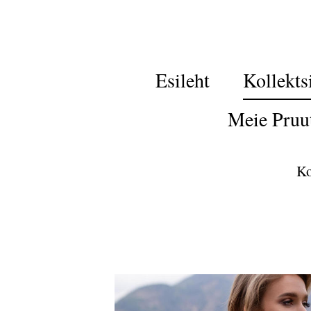
Esileht
Kollekts
Meie Pruu
Ko