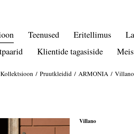
ioon
Teenused
Eritellimus
La
tpaarid
Klientide tagasiside
Meis
Kollektsioon
/
Pruutkleidid
/
ARMONIA
/
Villano
Villano