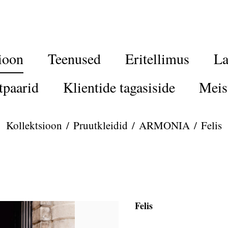
ioon
Teenused
Eritellimus
La
tpaarid
Klientide tagasiside
Meis
Kollektsioon
/
Pruutkleidid
/
ARMONIA
/
Felis
Felis