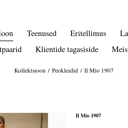
ioon
Teenused
Eritellimus
La
tpaarid
Klientide tagasiside
Meis
Kollektsioon
/
Peokleidid
/
Il Mio 1907
Il Mio 1907