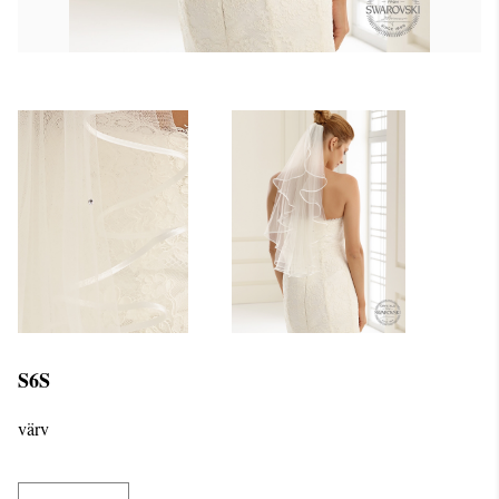
S6S
värv