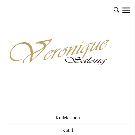
Kollektsioon
Kotid