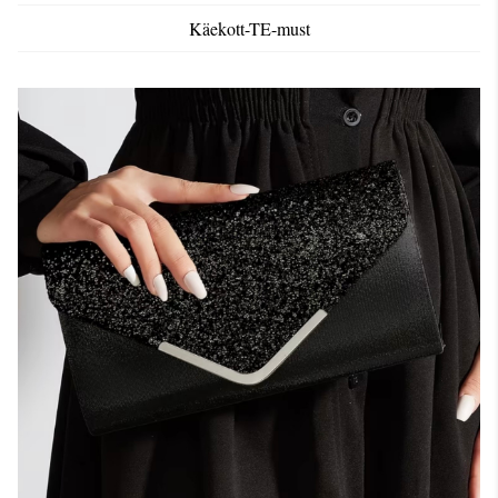
Käekott-TE-must