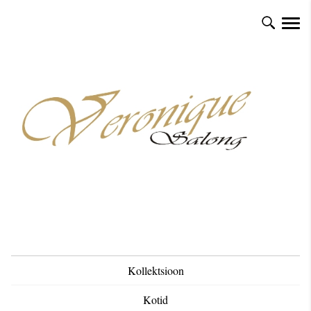
Kollektsioon
Kotid