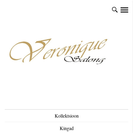
Kollektsioon
Kingad