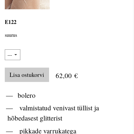
E122
suurus
Lisa ostukorvi
62,00 €
bolero
valmistatud venivast tüllist ja
hõbedasest glitterist
pikkade varrukatega