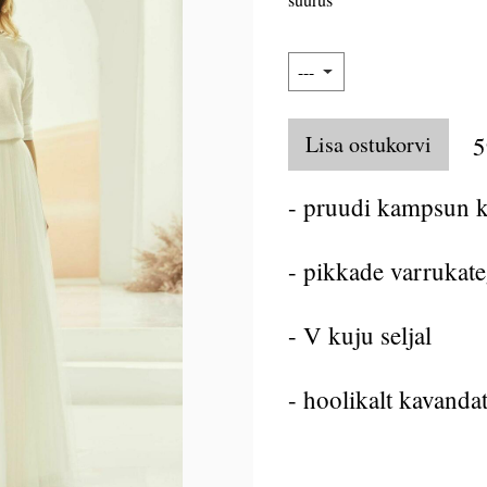
Lisa ostukorvi
5
- pruudi kampsun k
- pikkade varrukat
- V kuju seljal
- hoolikalt kavanda