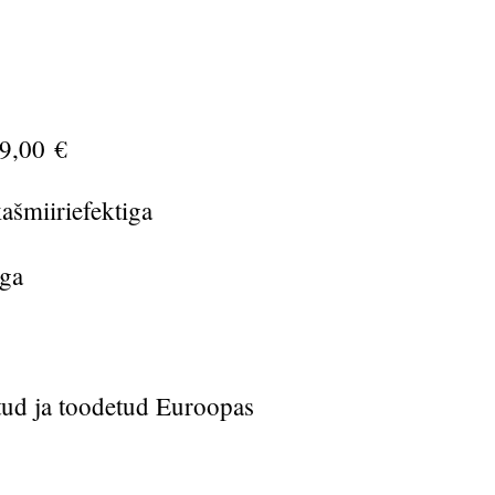
9,00 €
ašmiiriefektiga
ega
tud ja toodetud Euroopas