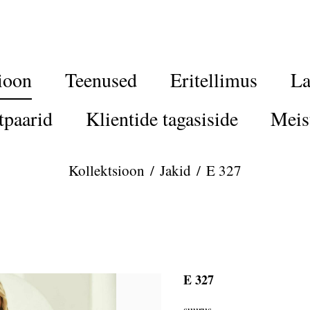
ioon
Teenused
Eritellimus
La
tpaarid
Klientide tagasiside
Meis
Kollektsioon
/
Jakid
/
E 327
E 327
suurus