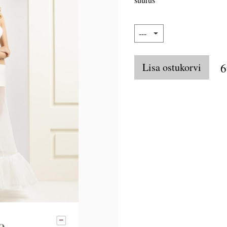
Lisa ostukorvi
6