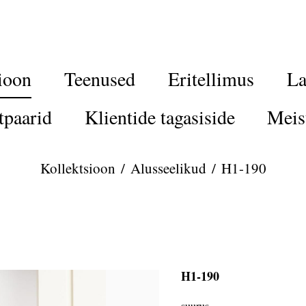
ioon
Teenused
Eritellimus
La
tpaarid
Klientide tagasiside
Meis
Kollektsioon
/
Alusseelikud
/
H1-190
H1-190
suurus