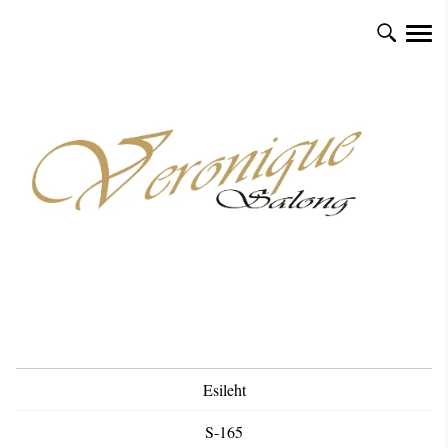
Esileht
S-165