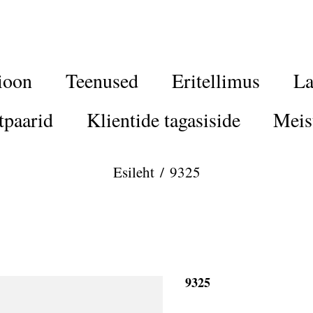
ioon
Teenused
Eritellimus
La
tpaarid
Klientide tagasiside
Meis
Esileht
/
9325
9325