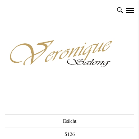
Esileht
S126