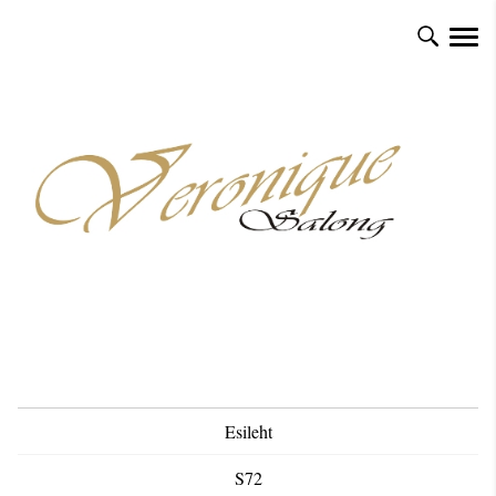
Esileht
S72