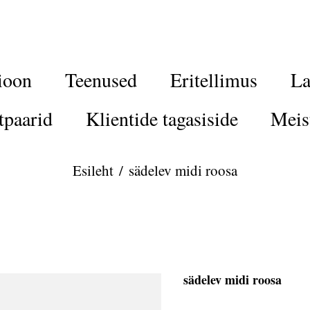
ioon
Teenused
Eritellimus
La
tpaarid
Klientide tagasiside
Meis
Esileht
/
sädelev midi roosa
sädelev midi roosa