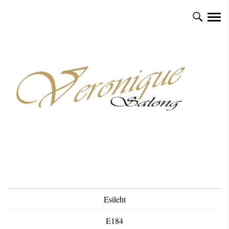
Esileht
E184