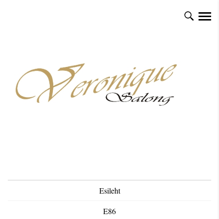
Esileht
E86