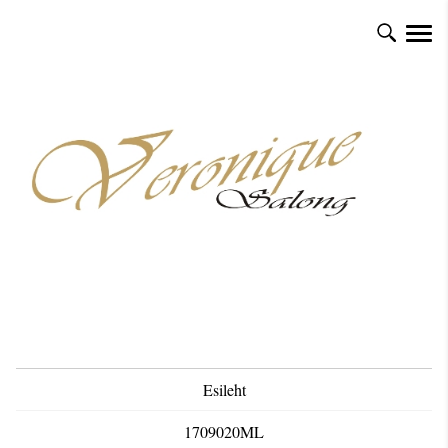
Esileht
1709020ML