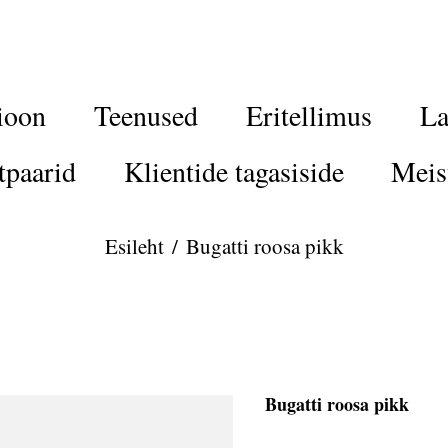
ioon
Teenused
Eritellimus
La
tpaarid
Klientide tagasiside
Meis
Esileht
/
Bugatti roosa pikk
Bugatti roosa pikk