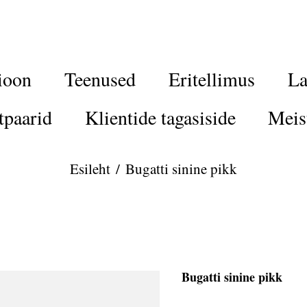
ioon
Teenused
Eritellimus
La
tpaarid
Klientide tagasiside
Meis
Esileht
/
Bugatti sinine pikk
Bugatti sinine pikk