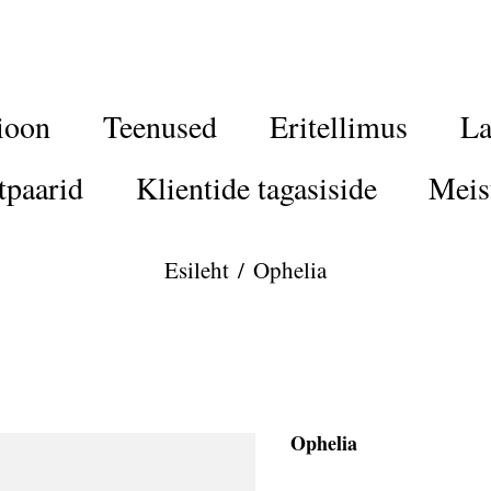
ioon
Teenused
Eritellimus
La
tpaarid
Klientide tagasiside
Meis
Esileht
/
Ophelia
Ophelia