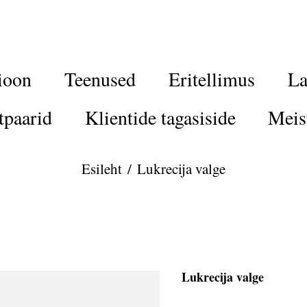
ioon
Teenused
Eritellimus
La
tpaarid
Klientide tagasiside
Meis
Esileht
/
Lukrecija valge
Lukrecija valge