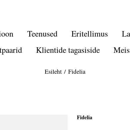
ioon
Teenused
Eritellimus
La
tpaarid
Klientide tagasiside
Meis
Esileht
/
Fidelia
Fidelia