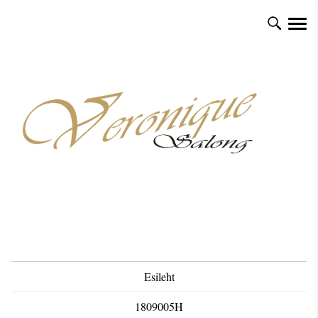
Esileht
1809005H