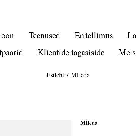
ioon
Teenused
Eritellimus
La
tpaarid
Klientide tagasiside
Meis
Esileht
/
MIleda
MIleda