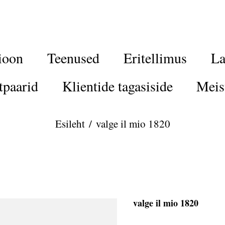
ioon
Teenused
Eritellimus
La
tpaarid
Klientide tagasiside
Meis
Esileht
/
valge il mio 1820
valge il mio 1820