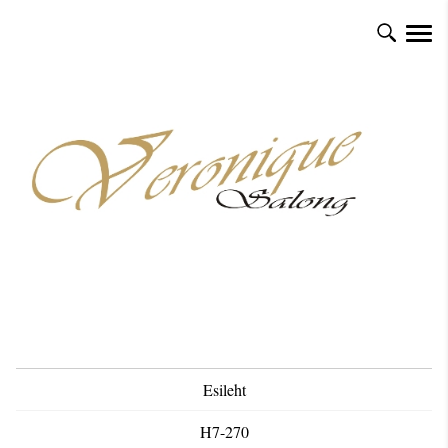
Esileht
H7-270