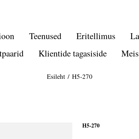
ioon
Teenused
Eritellimus
La
tpaarid
Klientide tagasiside
Meis
Esileht
/
H5-270
H5-270