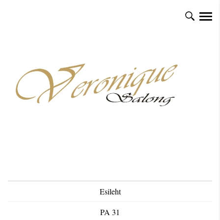
Esileht
PA 31