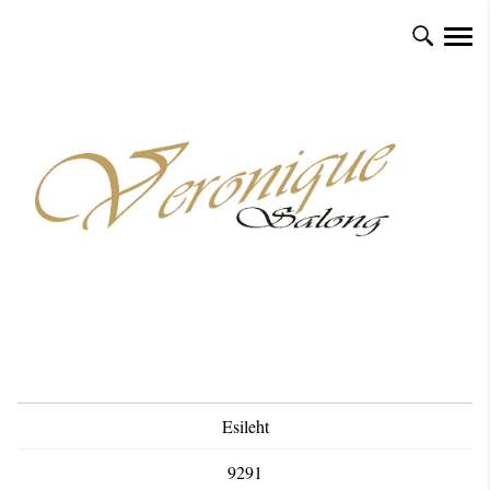
Esileht
9291