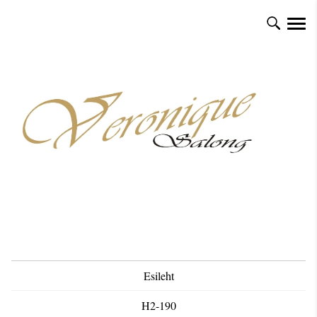
Esileht
H2-190