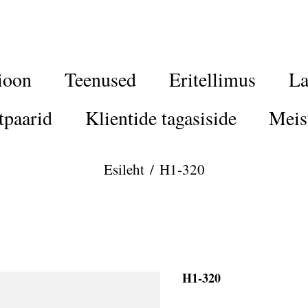
ioon
Teenused
Eritellimus
La
tpaarid
Klientide tagasiside
Meis
Esileht
/
H1-320
H1-320