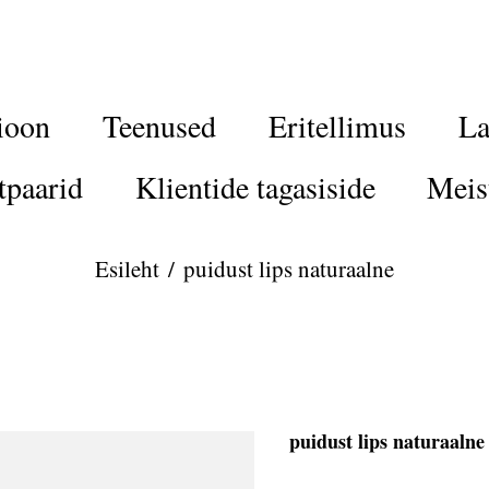
ioon
Teenused
Eritellimus
La
tpaarid
Klientide tagasiside
Meis
Esileht
/
puidust lips naturaalne
puidust lips naturaalne