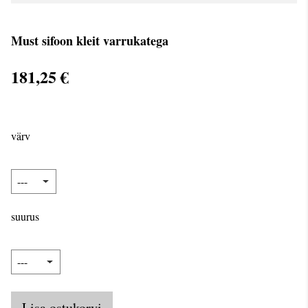
Must sifoon kleit varrukatega
181,25 €
värv
suurus
Lisa ostukorvi