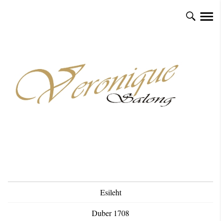
Esileht
Duber 1708