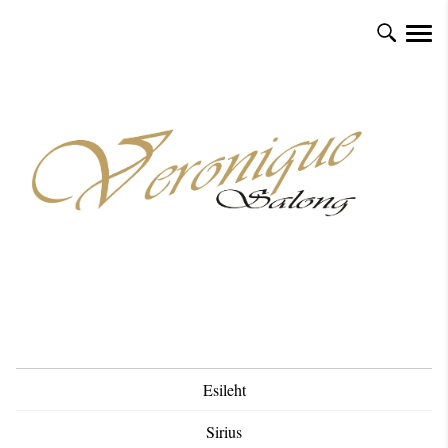
Esileht
Sirius