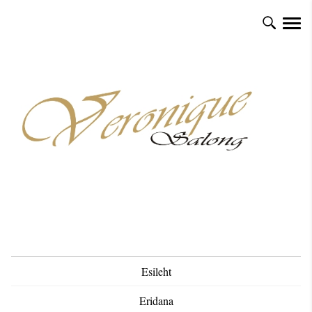
Esileht
Eridana