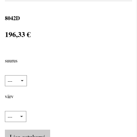
8042D
196,33 €
suurus
värv
Lisa ostukorvi