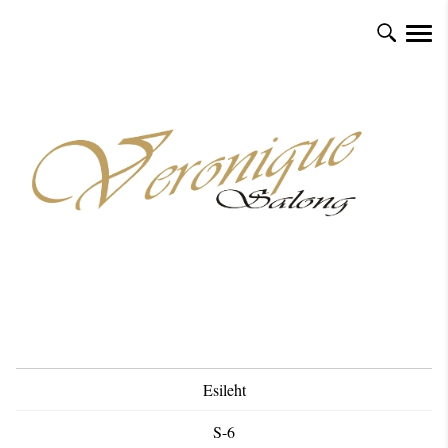
Esileht
S-6