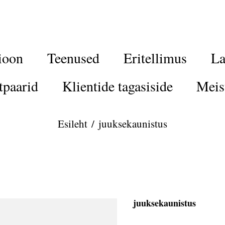
ioon
Teenused
Eritellimus
La
tpaarid
Klientide tagasiside
Meis
Esileht
/
juuksekaunistus
juuksekaunistus